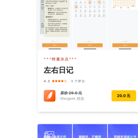
***特邀冰点***
左右日记
4.3
· 6 个评分
原价
29.0 元
20.0 元
Mergeek 精选