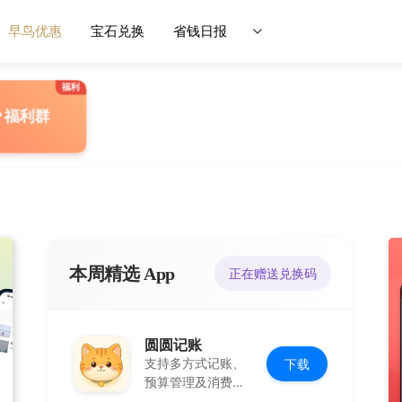
早鸟优惠
宝石兑换
省钱日报
P 福利群
本周精选 App
正在赠送兑换码
圆圆记账
支持多方式记账、
下载
预算管理及消费复
盘，可本地保存