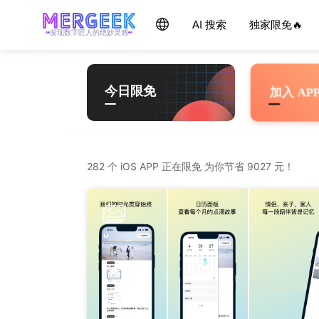
Skip
产品玩家 - mergeek.com
Follow - 产品限免情报
AI 搜索
独家限免🔥
每天获取最新产品，优质应用信息
追踪应用游戏价格波动并提醒
to
发现数字匠人的绝妙灵感
content
今日限免
加入 AP
282 个 iOS APP 正在限免 为你节省 9027 元！