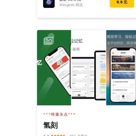
9.9 元
Mergeek 精选
***特邀冰点***
氢刻
4.7
· 651 个评分