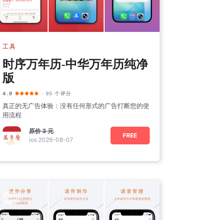
工具
时序万年历-中华万年历纯净
版
4.9
· 95 个评分
真正的无广告体验：没有任何形式的广告打断您的使
用流程
原价
3 元
FREE
ios 2026-08-07