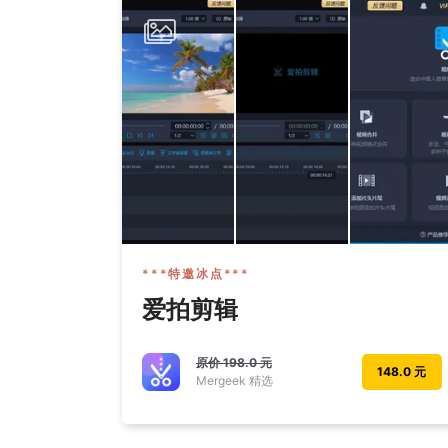
***特邀冰点***
爱拍剪辑
原价
198.0 元
148.0 元
Mergeek 精选