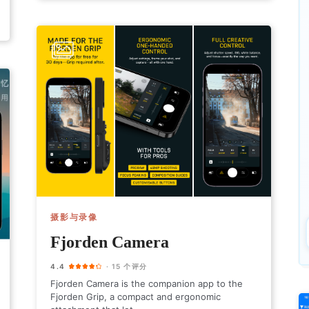
摄影与录像
Fjorden Camera
4.4
· 15 个评分
Fjorden Camera is the companion app to the
Fjorden Grip, a compact and ergonomic