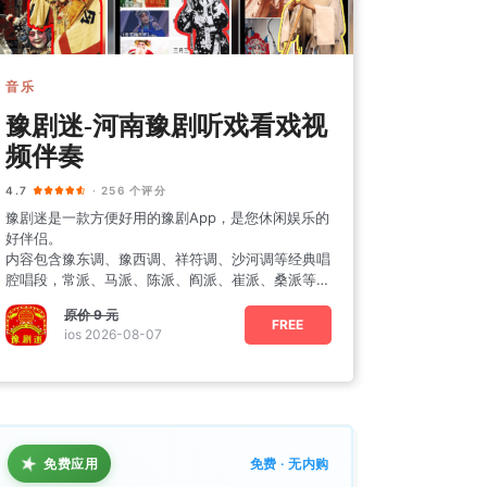
音乐
豫剧迷-河南豫剧听戏看戏视
频伴奏
4.7
· 256 个评分
豫剧迷是一款方便好用的豫剧App，是您休闲娱乐的
好伴侣。
内容包含豫东调、豫西调、祥符调、沙河调等经典唱
腔唱段，常派、马派、陈派、阎派、崔派、桑派等各
种豫剧流派，全国各地豫剧演出信息，豫剧院
原价
9 元
FREE
ios 2026-08-07
★
免费应用
免费 · 无内购