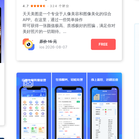
4.7
· 324 个评分
天天美图是一个专业于人像美容和图像美化的综合
APP。在这里，通过一些简单操作
即可获得一张颜值极高、质感极好的照骗，满足你对
美好照片的一切期待。
【美颜】
原价
15 元
•一键美颜：智
FREE
ios 2026-08-07