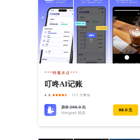
***特邀冰点***
叮咚AI记账
4.6
· 177 个评分
原价
298.0 元
98.0 元
Mergeek 精选