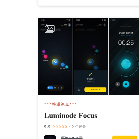
***特邀冰点***
Luminode Focus
0.0
· 0 个评分
原价
68.0 元