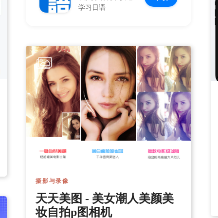
学习日语
摄影与录像
天天美图 - 美女潮人美颜美
妆自拍p图相机