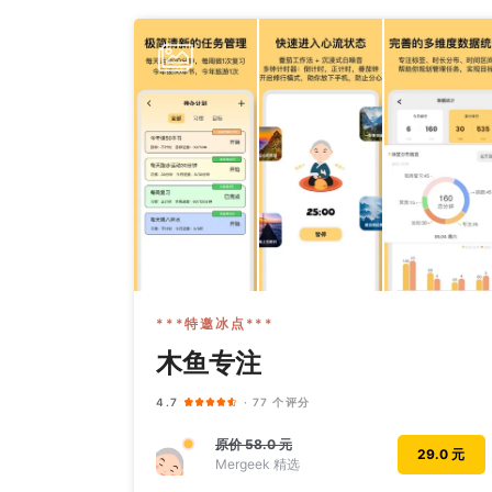
***特邀冰点***
木鱼专注
4.7
· 77 个评分
原价
58.0 元
29.0 元
Mergeek 精选