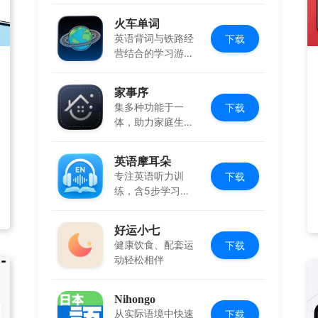
火车单词
英语背词与铁路经
下载
营结合的学习游
戏，边玩边学
家事序
集多种功能于一
下载
体，助力家庭生活
有序协作
英语摩耳朵
专注英语听力训
下载
练，含5步学习法
与多场景内容
好运小七
健康饮食、配套运
下载
动轻松相伴
Nihongo
从实际语境中快速
下载