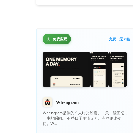
★
免费应用
免费 · 无内购
Whengram
Whengram是你的个人时光胶囊。一天一段回忆，
一生的瞬间。 有些日子平淡无奇。有些则改变一
切。W...