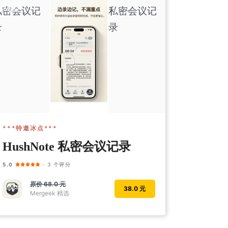
***特邀冰点***
HushNote 私密会议记录
5.0
· 3 个评分
原价
68.0 元
38.0 元
Mergeek 精选