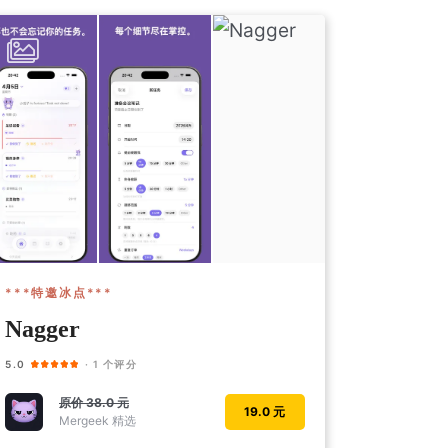
***特邀冰点***
Nagger
5.0
· 1 个评分
原价
38.0 元
19.0 元
Mergeek 精选