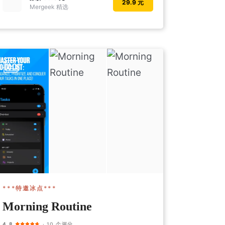
29.9 元
Mergeek 精选
***特邀冰点***
Morning Routine
4.8
· 10 个评分