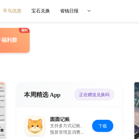
早鸟优惠
宝石兑换
省钱日报
P 福利群
本周精选 App
正在赠送兑换码
圆圆记账
支持多方式记账、
下载
预算管理及消费复
盘，可本地保存