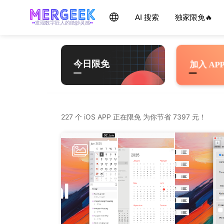
Skip
产品玩家 - mergeek.com
Follow - 产品限免情报
AI 搜索
独家限免🔥
每天获取最新产品，优质应用信息
追踪应用游戏价格波动并提醒
to
发现数字匠人的绝妙灵感
content
今日限免
加入 AP
227 个 iOS APP 正在限免 为你节省 7397 元！