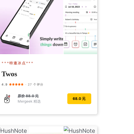
***特邀冰点***
Twos
4.9
· 27 个评分
原价
88.0 元
68.0 元
Mergeek 精选