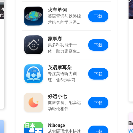
火车单词
英语背词与铁路经
下载
营结合的学习游
戏，边玩边学
家事序
集多种功能于一
下载
体，助力家庭生活
有序协作
英语摩耳朵
专注英语听力训
下载
练，含5步学习法
与多场景内容
好运小七
健康饮食、配套运
下载
动轻松相伴
Nihongo
从实际语境中快速
下载