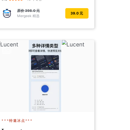
原价
398.0 元
39.0 元
Mergeek 精选
***特邀冰点***