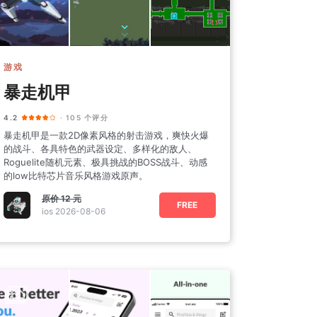
游戏
暴走机甲
4.2
· 105 个评分
暴走机甲是一款2D像素风格的射击游戏，爽快火爆
的战斗、各具特色的武器设定、多样化的敌人、
Roguelite随机元素、极具挑战的BOSS战斗、动感
的low比特芯片音乐风格游戏原声。
原价
12 元
FREE
ios 2026-08-06