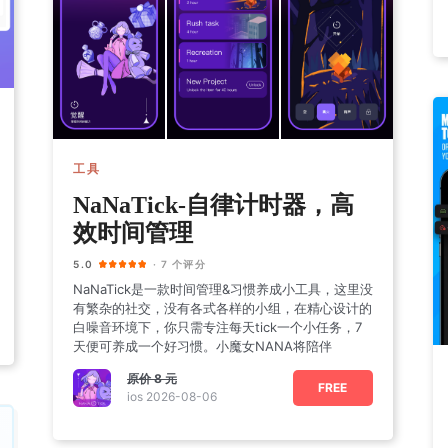
工具
NaNaTick-自律计时器，高
效时间管理
5.0
· 7 个评分
NaNaTick是一款时间管理&习惯养成小工具，这里没
有繁杂的社交，没有各式各样的小组，在精心设计的
白噪音环境下，你只需专注每天tick一个小任务，7
天便可养成一个好习惯。小魔女NANA将陪伴
原价
8 元
FREE
ios 2026-08-06