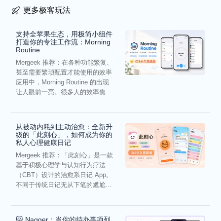
更多极客玩法
支持全苹果生态，用极简小组件
打造你的专注工作流：Morning
Routine
Mergeek 推荐：在各种功能繁复、
甚至需要繁琐配置才能使用的效率
应用中，Morning Routine 的出现
让人眼前一亮。很多人的效率焦
虑，往往...
从被动内耗到主动治愈：全新升
级的「此刻心」，如何成为你的
私人心理健康日记
Mergeek 推荐：「此刻心」是一款
基于积极心理学与认知行为疗法
（CBT）设计的治愈系日记 App。
不同于传统日记无从下笔的尴尬，
它通过结构化的“提...
🐱 Nagger：当你的待办事项列