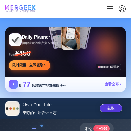
发现数字匠人的绝妙灵感
Daily Planner
简单强大的生产力应用，助您安排任务专注目标
¥456
原价
限时限量 · 立即领取
Mergeek 独家限免
77
✦
查看全部
共
款精选产品独家限免中
Own Your Life
获取
宁静的生活设计日志
﹣
评论
+100