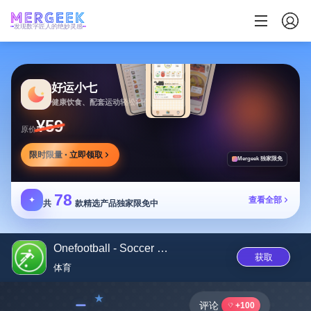
发现数字匠人的绝妙灵感
好运小七
健康饮食、配套运动轻松相伴
¥59
原价
限时限量 · 立即领取
Mergeek 独家限免
78
✦
查看全部
共
款精选产品独家限免中
Onefootball - Soccer News
获取
体育
﹣
评论
+100