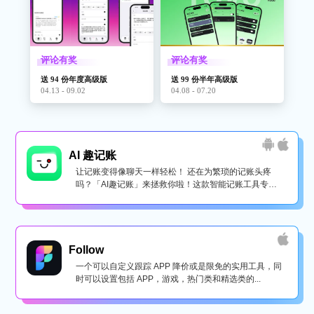
评论有奖
评论有奖
送 94 份年度高级版
送 99 份半年高级版
04.13 - 09.02
04.08 - 07.20
AI 趣记账
让记账变得像聊天一样轻松！ 还在为繁琐的记账头疼
吗？「AI趣记账」来拯救你啦！这款智能记账工具专为
懒...
Follow
一个可以自定义跟踪 APP 降价或是限免的实用工具，同
时可以设置包括 APP，游戏，热门类和精选类的...