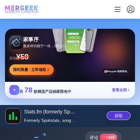
发现数字匠人的绝妙灵感
家事序
集多种功能于一体，助力家庭生活有序协作
¥58
原价
限时限量 · 立即领取
Mergeek 独家限免
78
✦
查看全部
共
款精选产品独家限免中
Stats.fm (formerly Spotistats)
获取
Formerly Spotistats, song stat
﹣
评论
+100