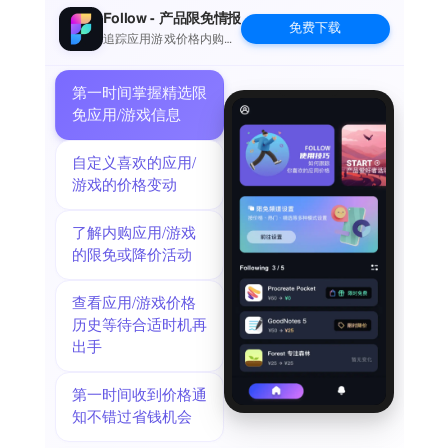
Follow - 产品限免情报
免费下载
追踪应用游戏价格内购波
动并提醒
第一时间掌握精选限
免应用/游戏信息
自定义喜欢的应用/
游戏的价格变动
了解内购应用/游戏
的限免或降价活动
查看应用/游戏价格
历史等待合适时机再
出手
第一时间收到价格通
知不错过省钱机会