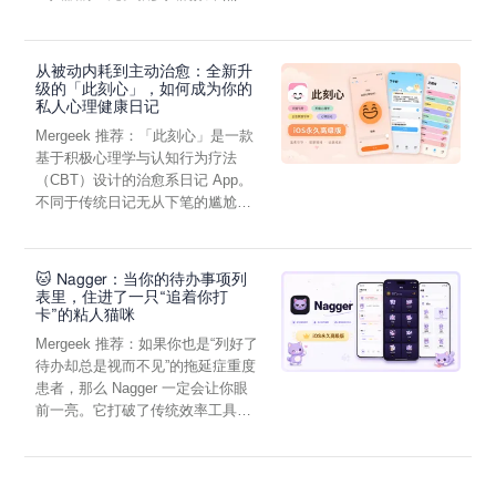
虑，往往...
从被动内耗到主动治愈：全新升
级的「此刻心」，如何成为你的
私人心理健康日记
Mergeek 推荐：「此刻心」是一款
基于积极心理学与认知行为疗法
（CBT）设计的治愈系日记 App。
不同于传统日记无从下笔的尴尬，
它通过结构化的“提...
🐱 Nagger：当你的待办事项列
表里，住进了一只“追着你打
卡”的粘人猫咪
Mergeek 推荐：如果你也是“列好了
待办却总是视而不见”的拖延症重度
患者，那么 Nagger 一定会让你眼
前一亮。它打破了传统效率工具冰
冷被动的僵...