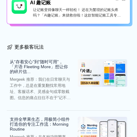
AI 趣记账
让记账变得像聊天一样轻松！ 还在为繁琐的记账头疼
吗？「AI趣记账」来拯救你啦！这款智能记账工具专为
懒...
更多极客玩法
从“存着安心”到“随时可用”，
「片语 Fleeting More」想让你
的碎片信...
Mergeek 推荐：我们在日常聊天与
工作中，总是在重复翻找常用地
址、客服话术、灵感金句或零散截
图。信息的痛点往往不在于“记不
住”，而在于“难以复用”...
支持全苹果生态，用极简小组件
打造你的专注工作流：Morning
Routine
Mergeek 推荐：在各种功能繁复、