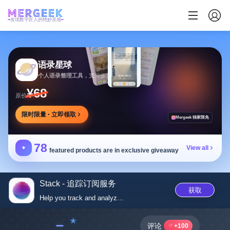
发现数字匠人的绝妙灵感
语录星球
个人语录整理工具，支持多方式添加及灵活推送
¥68
原价
限时限量 · 立即领取
Mergeek 独家限免
78
✦
View all
featured products are in exclusive giveaway
Stack - 追踪订阅服务
获取
Help you track and analyze sub...
﹣
评论
+100