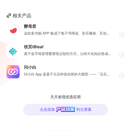
• 曝光度
• 中间值
相关产品
• 去杂色
- 生成
酵母君
• 棋盘
这款多功能 APP 集成了电子书阅读、音乐播放、互动卡片、漫画阅读、3D 模型预览及个性相册六大核心...
• 光环
• 横条纹
枝页iBleaf
• 添加杂色
基于金字塔原理重塑笔记组织方式，让碎片化知识形成清晰有序的 结构，更有 AI 助力高效记录灵感、一键...
• 焦点
• 星光
问小白
• 阳光
问小白 App 是基于元石科技自研的大模型 ——「元石大模型」，所推出的 AI 智能助手应用，旨在为...
• 竖条纹
- 风格化
• 强化亮区
• 彩色边缘
天天发现优质应用
• 晶格化
• 置换
点击添加
到主屏幕
• 边缘
• 球面化
• 强化暗区