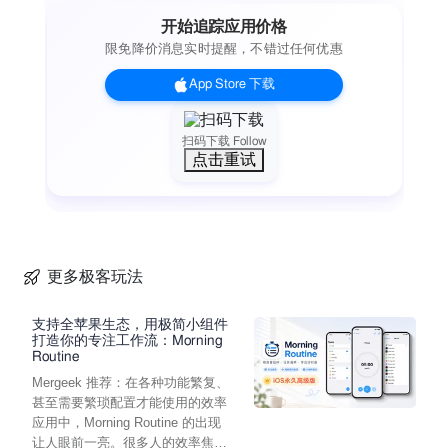
• 单色
开始追踪应用价格
• 曲线
限免降价消息实时提醒，不错过任何优惠
• 伽马线调整
• 怀旧
App Store 下载
• 阈值
- 层系统：
• 无损图层效果：笔画，内发光，外发光，阴影，填充......
扫码下载 Follow
点击重试
• 图层调整：锐化，模糊，曝光，饱和度，亮度，对比度......
• 单层：旋转，调整大小，移动，对齐，排列，整合，缩放，
修剪到边缘......
• 多层管理：重复和批量操作。
- 灵活的输入输出支持：
• 可导入几乎所有的流行格式：png, jpg, gif, bmp, pdf, svg,
更多极客玩法
raw, heic, jpeg, webp, tiff, pict ......
• 将图像导出为svg, pdf, bmp, png, tiff, jpeg, jpg, gif, jp2 ......
支持全苹果生态，用极简小组件
• 保存设计工程供日后编辑。
打造你的专注工作流：Morning
Routine
• 渲染：显示Alpha透明度并将文件导出为PNG图像。
Mergeek 推荐：在各种功能繁复、
- 几十种强大的滤镜供选择：
甚至需要繁琐配置才能使用的效率
新增人工智能AI滤镜：
应用中，Morning Routine 的出现
1. AI 4倍超分辨率放大功能
让人眼前一亮。很多人的效率焦