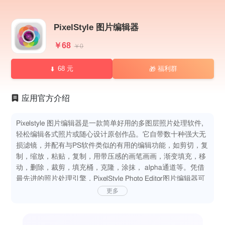
PixelStyle 图片编辑器
￥68
￥0
68 元
福利群
🎁
应用官方介绍
Pixelstyle 图片编辑器是一款简单好用的多图层照片处理软件,
轻松编辑各式照片或随心设计原创作品。它自带数十种强大无
损滤镜，并配有与PS软件类似的有用的编辑功能，如剪切，复
制，缩放，粘贴，复制，用带压感的画笔画画，渐变填充，移
动，删除，裁剪，填充桶，克隆，涂抹， alpha通道等。凭借
最先进的照片处理引擎，PixelStyle Photo Editor图片编辑器可
以快速进行图像处理，并实时获取令人惊艳的效果。
更多
您将从Pixelstyle 图片编辑器中获得许多精彩的功能，如：
- 大量有用的工具：
• 文本工具：沿路径绘制文本并更改文本设置（粗体，斜体和