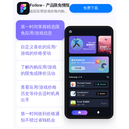
字距）。
Follow - 产品限免情报
免费下载
• 图像编辑工具：裁剪，取色器，油漆桶，涂片，渐变填充……
追踪应用游戏价格内购波
动并提醒
• 红眼消除工具。
• 自由变换工具：缩放，移动，调整大小，旋转，倾斜，对齐
第一时间掌握精选限
和自由透视变换。
免应用/游戏信息
• 选区和编辑工具。
• 频道编辑工具：RGBalpha，Alpha频道编辑
自定义喜欢的应用/
• 压力灵敏度可调的绘图工具：基本绘图，像素绘制和纹理绘
游戏的价格变动
画。
- 调整:
了解内购应用/游戏
• 亮度调整
的限免或降价活动
• 对比度调整
• 色相调整
查看应用/游戏价格
• 饱和度调整
历史等待合适时机再
• 色彩平衡
出手
• 白点
• 颜色渐变
• 转成灰度
第一时间收到价格通
• 色调分离
知不错过省钱机会
• 反相