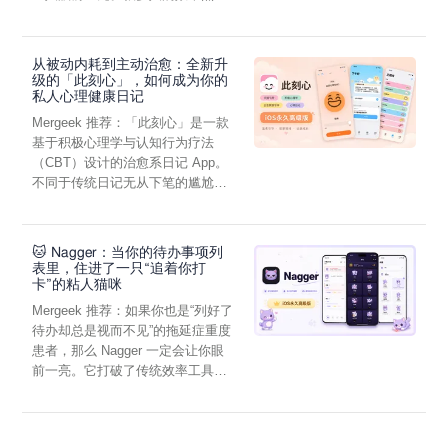
2. 自动抠人像功能
虑，往往...
3. 具有三种修复算法擦除工具
4. 双边平滑滤镜，自动平滑（例如：皮肤平滑等）
从被动内耗到主动治愈：全新升
5. 可以智能调整大小的滤镜
级的「此刻心」，如何成为你的
- 模糊
私人心理健康日记
• 高斯模糊
Mergeek 推荐：「此刻心」是一款
• 动态模糊
基于积极心理学与认知行为疗法
• 缩放模糊
（CBT）设计的治愈系日记 App。
- 扭曲效果
不同于传统日记无从下笔的尴尬，
• 凹凸扭曲
它通过结构化的“提...
• 圆形放射扭曲
• 环形环绕扭曲
🐱 Nagger：当你的待办事项列
• 菱形扭曲
表里，住进了一只“追着你打
卡”的粘人猫咪
• 孔扭曲
• 挤压扭曲
Mergeek 推荐：如果你也是“列好了
待办却总是视而不见”的拖延症重度
• 环形扭曲
患者，那么 Nagger 一定会让你眼
• 旋转扭曲
前一亮。它打破了传统效率工具冰
• 漩涡扭曲
冷被动的僵...
- 增强
• 对比锐化
• 锐化