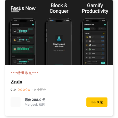
***特邀冰点***
Zndo
0.0
· 0 个评分
原价
298.0 元
38.0 元
Mergeek 精选