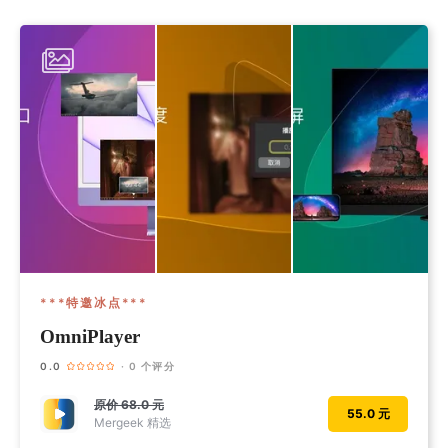
***特邀冰点***
OmniPlayer
0.0
· 0 个评分
原价
68.0 元
55.0 元
Mergeek 精选