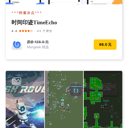
***特邀冰点***
时间印迹TimeEcho
4.4
· 43 个评分
原价
128.0 元
68.0 元
Mergeek 精选