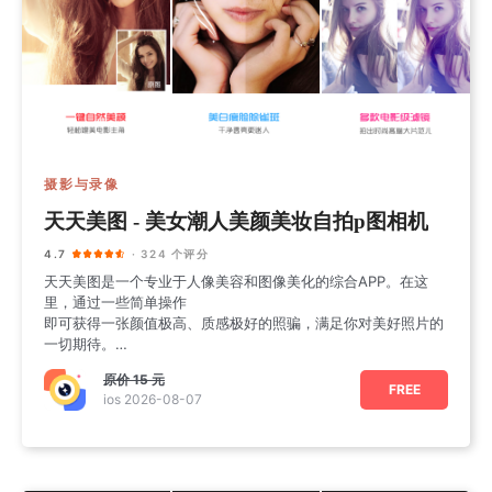
摄影与录像
天天美图 - 美女潮人美颜美妆自拍p图相机
4.7
· 324 个评分
天天美图是一个专业于人像美容和图像美化的综合APP。在这
里，通过一些简单操作
即可获得一张颜值极高、质感极好的照骗，满足你对美好照片的
一切期待。
【美颜】
原价
15 元
•一键美颜：智
FREE
ios 2026-08-07