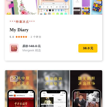
***特邀冰点***
My Diary
5.0
· 2 个评分
原价
148.0 元
38.0 元
Mergeek 精选