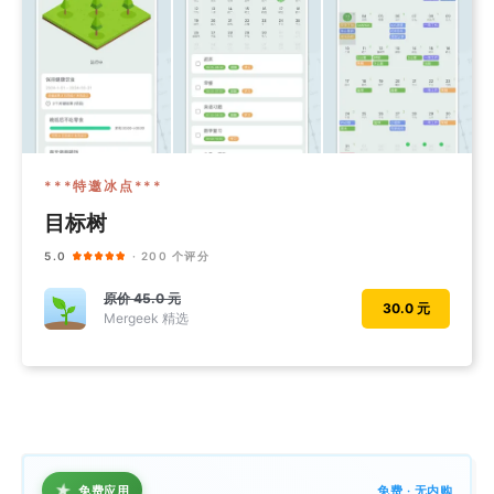
***特邀冰点***
目标树
5.0
· 200 个评分
原价
45.0 元
30.0 元
Mergeek 精选
★
免费应用
免费 · 无内购