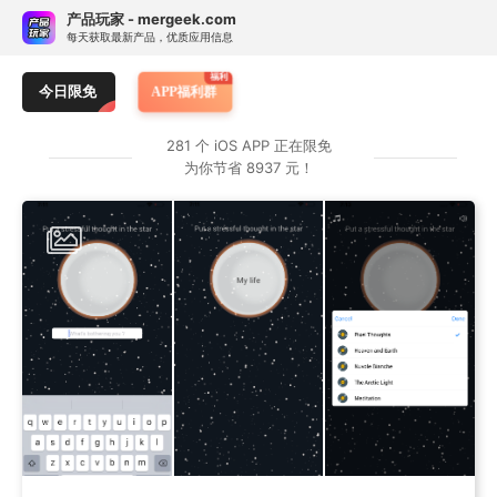
Skip
订阅热门 APP 限免提醒
产品玩家 - mergeek.com
Follow - 产品限免情报
免费下载
to
每天获取最新产品，优质应用信息
追踪应用游戏价格波动并提醒
content
LifeOn
OneBoard - 键盘智能
彩云天气Pro
今日限免
APP福利群
按 APP 属性订阅限免提醒
281 个 iOS APP 正在限免
为你节省 8937 元！
类别：
仅游戏
仅应用
任何
原价：
> ￥1
≥ ¥25
≥ ¥40
任何
订阅专属 APP 限免提醒
暂无专属限免 APP 订阅，前往服务号 mergeek 添加