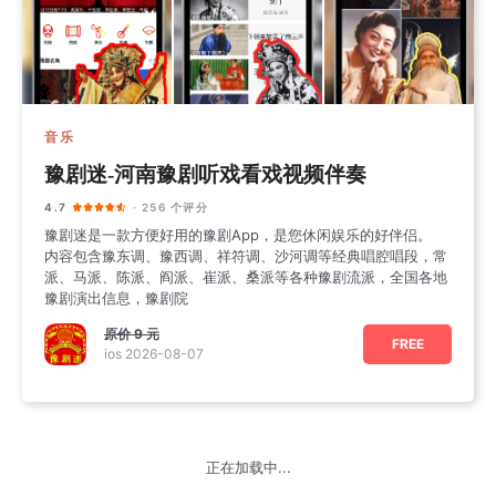
音乐
豫剧迷-河南豫剧听戏看戏视频伴奏
4.7
· 256 个评分
豫剧迷是一款方便好用的豫剧App，是您休闲娱乐的好伴侣。
内容包含豫东调、豫西调、祥符调、沙河调等经典唱腔唱段，常
派、马派、陈派、阎派、崔派、桑派等各种豫剧流派，全国各地
豫剧演出信息，豫剧院
原价
9 元
FREE
ios 2026-08-07
正在加载中...