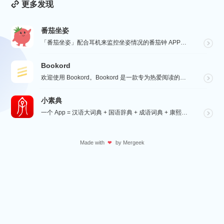
更多发现
番茄坐姿
「番茄坐姿」配合耳机来监控坐姿情况的番茄钟 APP，轻盈的界面，让番茄工作法发挥最大效果，详细也整洁...
Bookord
欢迎使用 Bookord。Bookord 是一款专为热爱阅读的人士设计的应用程序，旨在帮助用户记录每...
小素典
一个 App = 汉语大词典 + 国语辞典 + 成语词典 + 康熙字典 + 说文解字 + 六书通 +...
Made with
by
Mergeek
❤