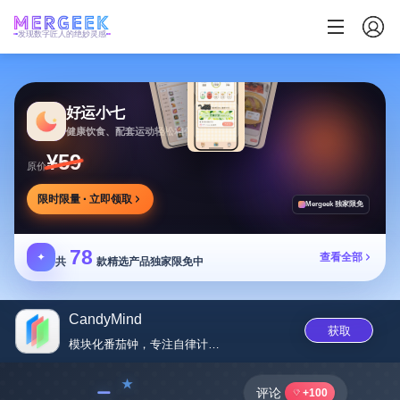
发现数字匠人的绝妙灵感
好运小七
健康饮食、配套运动轻松相伴
¥59
原价
限时限量 · 立即领取
Mergeek 独家限免
78
✦
查看全部
共
款精选产品独家限免中
CandyMind
获取
模块化番茄钟，专注自律计时器
﹣
评论
+100